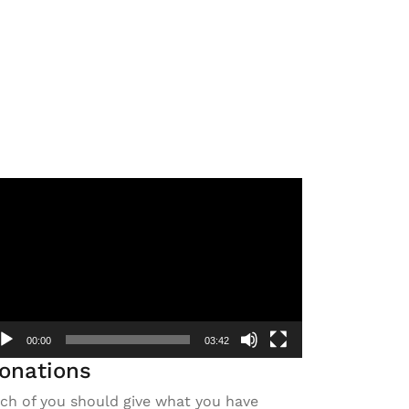
deo
ayer
00:00
03:42
onations
ch of you should give what you have