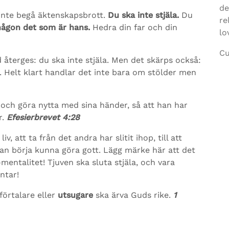
de
inte begå äktenskapsbrott.
Du ska inte stjäla.
Du
re
 någon det som är hans.
Hedra din far och din
lo
Cu
återges: du ska inte stjäla. Men det skärps också:
. Helt klart handlar det inte bara om stölder men
a och göra nytta med sina händer, så att han har
r.
Efesierbrevet 4:28
iv, att ta från det andra har slitit ihop, till att
edan börja kunna göra gott. Lägg märke här att det
entalitet! Tjuven ska sluta stjäla, och vara
ntar!
 förtalare eller
utsugare
ska ärva Guds rike.
1