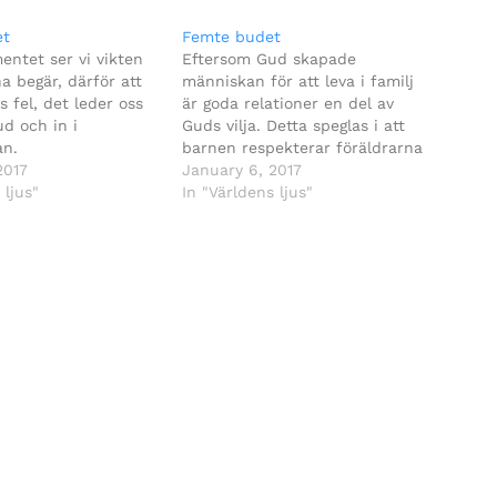
et
Femte budet
entet ser vi vikten
Eftersom Gud skapade
ha begär, därför att
människan för att leva i familj
s fel, det leder oss
är goda relationer en del av
d och in i
Guds vilja. Detta speglas i att
an.
barnen respekterar föräldrarna
2017
och värnar dem.
January 6, 2017
 ljus"
In "Världens ljus"