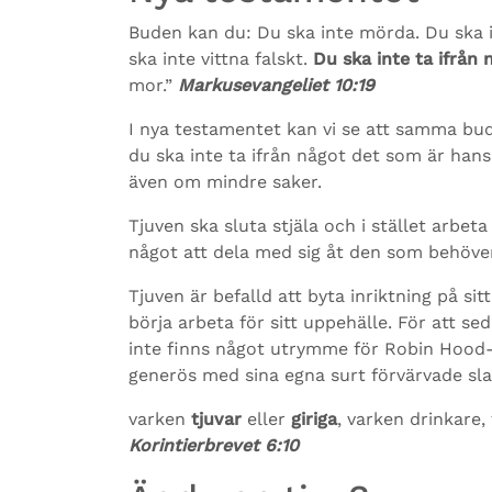
Buden kan du: Du ska inte mörda. Du ska 
ska inte vittna falskt.
Du ska inte ta ifrån
mor.”
Markusevangeliet 10:19
I nya testamentet kan vi se att samma bud 
du ska inte ta ifrån något det som är hans
även om mindre saker.
Tjuven ska sluta stjäla och i stället arbet
något att dela med sig åt den som behöve
Tjuven är befalld att byta inriktning på sitt l
börja arbeta för sitt uppehälle. För att s
inte finns något utrymme för Robin Hood-m
generös med sina egna surt förvärvade sla
varken
tjuvar
eller
giriga
, varken drinkare,
Korintierbrevet 6:10