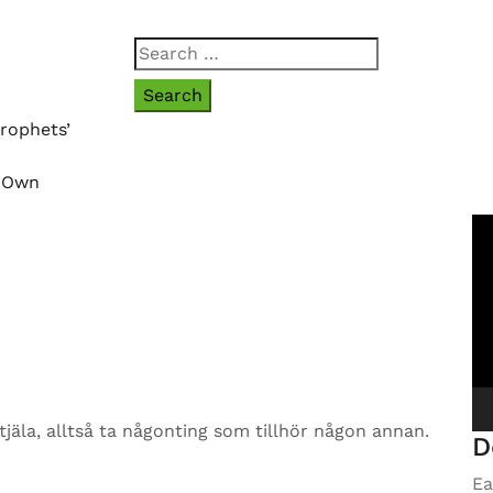
Search
for:
rophets’
r Own
Vi
Pl
tjäla, alltså ta någonting som tillhör någon annan.
D
Ea