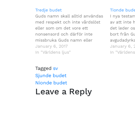
Tredje budet
Tionde bud
Guds namn skall alltid användas
I nya testam
med respekt och inte vårdslöst
av att inte 
eller som om det vore ett
det leder os
nonsensord och därför inte
bort från Gu
missbruka Guds namn eller
avgudadyrk
använda det tanklöst.
January 6, 2017
January 6, 
In "Världens ljus"
In "Världens
Tagged
sv
Post
Sjunde budet
Nionde budet
navigation
Leave a Reply