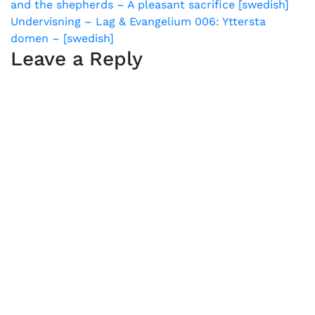
förlåten synd.
and the shepherds – A pleasant sacrifice [swedish]
navigation
Undervisning – Lag & Evangelium 006: Yttersta
domen – [swedish]
Leave a Reply