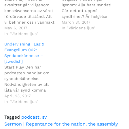
avsnittet går vi igenom
igenom: Alla hara syndat!
konsekvenserna av vårat
Går det att uppnå
fördärvade tillstånd. Att
syndfrihet? Är helgelse
vi befinner oss i vanmakt,
nödvändigt? Idag finns
March 31, 2017
och att det bara är
May 6, 2017
det massor av olika
In "Världens ljus"
genom Jesus vi kan ta
In "Världens ljus"
föreställningar i kyrkorna
oss ur det tillståndet.
om helgelse. Alltifrån att
Undervisning | Lag &
det inte går att vinna
Evangelium 002:
seger till synden, till att
Syndabekännelse –
det inte kommer an på
[swedish]
oss att alls ta…
Start Play Den här
podcasten handlar om
syndabekännelse.
Nödvändigheten av att
låta vår synd komma
fram i ljuset för att
April 23, 2017
kunna få förlåtelse. Samt
In "Världens ljus"
vad det är för skillnad
på: omedveten synd,
Tagged
podcast
,
sv
medveten synd, hemlig
Post
Sermon | Repentance for the nation, the assembly
synd, bekänd synd och