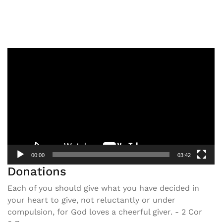
Video
Player
00:00
03:42
Donations
Each of you should give what you have decided in
your heart to give, not reluctantly or under
compulsion, for God loves a cheerful giver. - 2 Cor