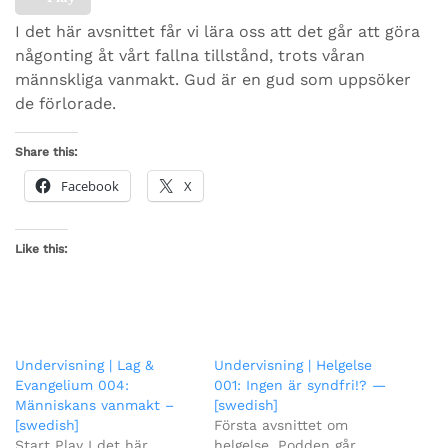
I det här avsnittet får vi lära oss att det går att göra
någonting åt vårt fallna tillstånd, trots våran
männskliga vanmakt. Gud är en gud som uppsöker
de förlorade.
Share this:
Facebook
X
Like this:
Undervisning | Lag &
Undervisning | Helgelse
Evangelium 004:
001: Ingen är syndfri!? —
Människans vanmakt –
[swedish]
[swedish]
Första avsnittet om
Start Play I det här
helgelse. Podden går