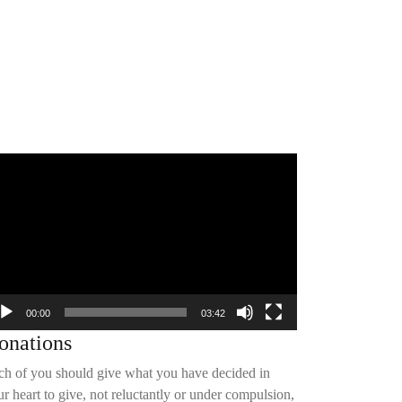
deo
yer
00:00
03:42
onations
ch of you should give what you have decided in
r heart to give, not reluctantly or under compulsion,