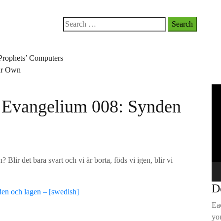
Search
for:
Prophets’ Computers
our Own
Vi
 Evangelium 008: Synden
Pla
? Blir det bara svart och vi är borta, föds vi igen, blir vi
D
en och lagen – [swedish]
Ea
you