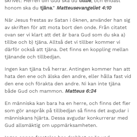
skrivet: Herren din Gud ska du
tillbe
, och endast
honom ska du
tjäna
.”
Matteusevangeliet 4:10
När Jesus frestas av Satan i öknen, använder han sig
av skriften för att mota bort den onde. Från citatet
ovan ser vi klart att det är bara Gud som du ska a)
tillbe och b) tjäna. Alltså det vi tillber kommer vi
därför också att tjäna. Det finns en koppling mellan
tjänande och tillbedjan.
Ingen kan tjäna två herrar. Antingen kommer han att
hata den ene och älska den andre, eller hålla fast vid
den ene och förakta den andre. Ni kan inte tjäna
både Gud och mammon.
Matteus 6:24
En människa kan bara ha en herre, och finns det fler
som gör anspråk på tillbedjan så finns det avgudar i
människans hjärta. Dessa avgudar konkurrerar med
Gud allsmäktig om uppmärksamheten.