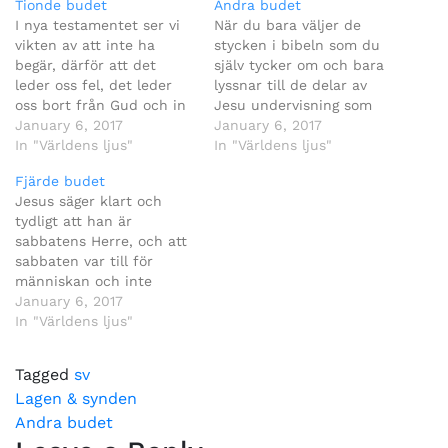
Tionde budet
Andra budet
I nya testamentet ser vi
När du bara väljer de
vikten av att inte ha
stycken i bibeln som du
begär, därför att det
själv tycker om och bara
leder oss fel, det leder
lyssnar till de delar av
oss bort från Gud och in
Jesu undervisning som
i avgudadyrkan.
January 6, 2017
passar din egen agenda
January 6, 2017
In "Världens ljus"
så har du gjort dig en
In "Världens ljus"
avgudabild.
Fjärde budet
Jesus säger klart och
tydligt att han är
sabbatens Herre, och att
sabbaten var till för
människan och inte
tvärtom. Det innebär att
January 6, 2017
Gud har skapat en vila
In "Världens ljus"
för människan att komma
in i.
Tagged
sv
Post
Lagen & synden
Andra budet
navigation