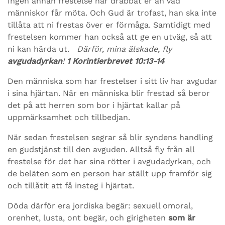
Ingen annan frestelse har drabbat er än vad
människor får möta. Och Gud är trofast, han ska inte
tillåta att ni frestas över er förmåga. Samtidigt med
frestelsen kommer han också att ge en utväg, så att
ni kan härda ut.
Därför, mina älskade, fly
avgudadyrkan
!
1 Korintierbrevet 10:13-14
Den människa som har frestelser i sitt liv har avgudar
i sina hjärtan. När en människa blir frestad så beror
det på att herren som bor i hjärtat kallar på
uppmärksamhet och tillbedjan.
När sedan frestelsen segrar så blir syndens handling
en gudstjänst till den avguden. Alltså fly från all
frestelse för det har sina rötter i avgudadyrkan, och
de beläten som en person har ställt upp framför sig
och tillåtit att få insteg i hjärtat.
Döda därför era jordiska begär: sexuell omoral,
orenhet, lusta, ont begär, och girigheten
som är