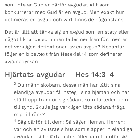
som inte är Gud är därför avgudar. Allt som
konkurrerar med Gud är en avgud. Men exakt hur
definieras en avgud och vart finns de någonstans.
Det är lätt att tänka sig en avgud som en staty eller
något liknande som man faller ner framför, men är
det verkligen definationen av en avgud? Nedanför
följer en bibeltext från Hesekiel 14 som definerar
avgudadyrkan.
Hjärtats avgudar – Hes 14:3-4
3
Du människobarn, dessa män har låtit sina
eländiga avgudar få insteg i sina hjärtan och har
ställt upp framför sig sådant som förleder dem
till synd. Skulle jag verkligen låta sådana fråga
mig till råds?
4
Säg därför till dem: Så säger Herren, Herren:
Var och en av Israels hus som släpper in eländiga
avgudar i sitt hjärta och ställer upp framför sig