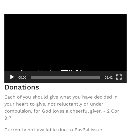
Video
Player
00:00
03:42
Donations
Each of you should give what you have decided in
your heart to give, not reluctantly or under
compulsion, for God loves a cheerful giver. - 2 Cor
9:7
Currently not available due to PayPal issue