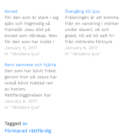
Korset
Övergång till ljus
För den som är stark i sig
Frälsningen är att komma
själv och högmodig så
från en vandring i mörker
framstår Jesu död på
under slaveri, ok och
korset som dårskap. Men
gissel, till att bli satt fri
för den som har insikt i
från mörkrets förtryck
sin egen svaghet och får
January 6, 2017
och komma in i ljuset
January 6, 2017
erfara vad Gud har gjort
In "Världens ljus"
som är Jesus.
In "Världens ljus"
för oss är det en kraft till
Rent samvete och hjärta
frälsning.
Den som har blivit frälst
genom tron på Jesus har
också blivit tvättad ren
av honom.
Rättfärdiggörelsen har
också med sig att vi blir
January 6, 2017
tvättade rena från vår
In "Världens ljus"
gamla smuts, synden.
Tagged
sv
Post
Förklarad rättfärdig