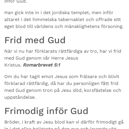
inför Gud.
Han gick inte in i det jordiska templet, men inför
altaret i det himmelska tabernaklet och offrade sitt
eget blod till världens och mänsklighetens försoning.
Frid med Gud
När vi nu har förklarats rättfärdiga av tro, har vi frid
med Gud genom vår Herre Jesus
Kristus.
Romarbrevet 5:1
Om du har tagit emot Jesus som frälsare och blivit
förklarad rättfärdig, då har du personligen fått frid
med Gud genom tron på Jesu död, korsfästelse och
uppståndelse.
Frimodig inför Gud
Bröder, i kraft av Jesu blod kan vi därför frimodigt gå
in i det allra heligaste på den nya och levande väg