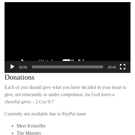
Video
Player
00:00
03:42
Donations
Each of you should give what you have decided in your heart to
give, not reluctantly or under compulsion, for God loves a
cheerful giver. - 2 Cor 9:7
Currently not available due to PayPal issue
Meet Kristoffer
The Ministry