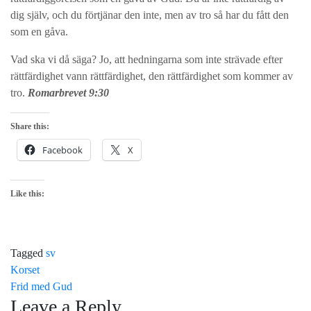
dig själv, och du förtjänar den inte, men av tro så har du fått den
som en gåva.
Vad ska vi då säga? Jo, att hedningarna som inte strävade efter
rättfärdighet vann rättfärdighet, den rättfärdighet som kommer av
tro.
Romarbrevet 9:30
Share this:
Facebook
X
Like this:
Tagged
sv
Post
Korset
Frid med Gud
navigation
Leave a Reply