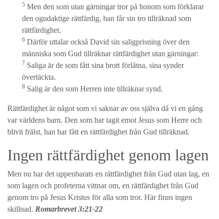
5
Men den som utan gärningar tror på honom som förklarar
den ogudaktige rättfärdig, han får sin tro tillräknad som
rättfärdighet.
6
Därför uttalar också David sin saligprisning över den
människa som Gud tillräknar rättfärdighet utan gärningar:
7
Saliga är de som fått sina brott förlåtna, sina synder
övertäckta.
8
Salig är den som Herren inte tillräknar synd.
Rättfärdighet är något som vi saknar av oss själva då vi en gång
var världens barn. Den som har tagit emot Jesus som Herre och
blivit frälst, han har fått en rättfärdighet från Gud tillräknad.
Ingen rättfärdighet genom lagen
Men nu har det uppenbarats en rättfärdighet från Gud utan lag, en
som lagen och profeterna vittnar om, en rättfärdighet från Gud
genom tro på Jesus Kristus för alla som tror. Här finns ingen
skillnad.
Romarbrevet 3:21-22