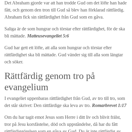
Det Abraham gjorde var att han trodde Gud om det löfte han hade
fått, och genom den tron till Gud så blev han förklarad rättfärdig.
Abraham fick sin rättfärdighet från Gud som en gåva.
Saliga är de som hungrar och törstar efter rättfärdighet, för de ska
bli mättade.
Matteusevangeliet 5:6
Gud har gett ett löfte, att alla som hungrar och törstar efter
rättfärdighet ska bli mättade. Gud vänder sig till alla som längtar
och söker.
Rättfärdig genom tro på
evangelium
I evangeliet uppenbaras rättfärdighet från Gud, av tro till tro, som
det står skrivet: Den rättfärdige ska leva av tro.
Romarbrevet 1:17
Om du har tagit emot Jesus som Herre i ditt liv och blivit frälst,
tror på Jesu korsfästelse, död och uppståndelse, då har du fått
rättfärdiggörelsen som en gåva av Gud. Du är inte rättfärdig av