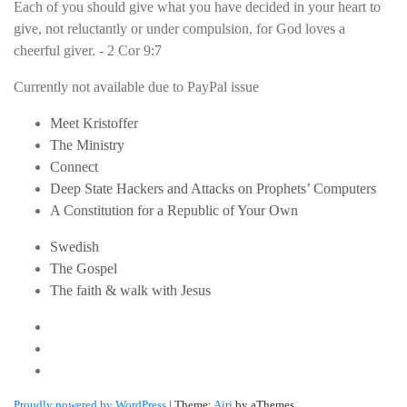
Each of you should give what you have decided in your heart to
give, not reluctantly or under compulsion, for God loves a
cheerful giver. - 2 Cor 9:7
Currently not available due to PayPal issue
Meet Kristoffer
The Ministry
Connect
Deep State Hackers and Attacks on Prophets’ Computers
A Constitution for a Republic of Your Own
Swedish
The Gospel
The faith & walk with Jesus
Youtube
Twitter
Linkedin
Proudly powered by WordPress
|
Theme:
Airi
by aThemes.