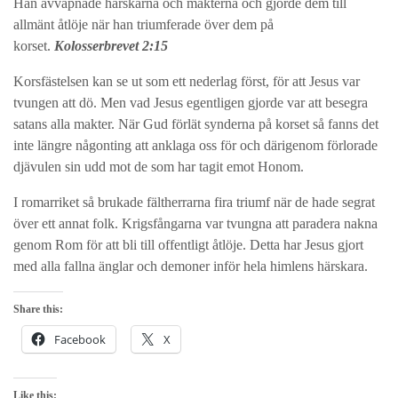
Han avväpnade härskarna och makterna och gjorde dem till
allmänt åtlöje när han triumferade över dem på
korset.
Kolosserbrevet 2:15
Korsfästelsen kan se ut som ett nederlag först, för att Jesus var
tvungen att dö. Men vad Jesus egentligen gjorde var att besegra
satans alla makter. När Gud förlät synderna på korset så fanns det
inte längre någonting att anklaga oss för och därigenom förlorade
djävulen sin udd mot de som har tagit emot Honom.
I romarriket så brukade fältherrarna fira triumf när de hade segrat
över ett annat folk. Krigsfångarna var tvungna att paradera nakna
genom Rom för att bli till offentligt åtlöje. Detta har Jesus gjort
med alla fallna änglar och demoner inför hela himlens härskara.
Share this:
Facebook
X
Like this: