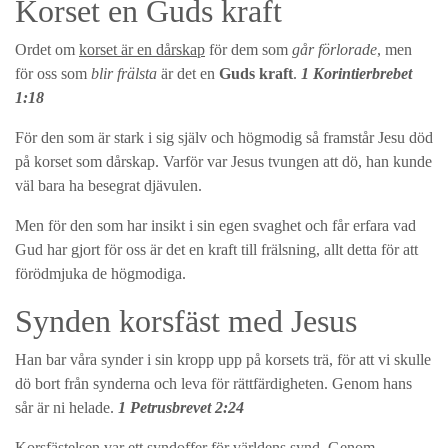
Korset en Guds kraft
Ordet om
korset är en dårskap
för dem som
går förlorade
, men
för oss som
blir frälsta
är det en
Guds kraft
.
1 Korintierbrebet
1:18
För den som är stark i sig själv och högmodig så framstår Jesu död
på korset som dårskap. Varför var Jesus tvungen att dö, han kunde
väl bara ha besegrat djävulen.
Men för den som har insikt i sin egen svaghet och får erfara vad
Gud har gjort för oss är det en kraft till frälsning, allt detta för att
förödmjuka de högmodiga.
Synden korsfäst med Jesus
Han bar våra synder i sin kropp upp på korsets trä, för att vi skulle
dö bort från synderna och leva för rättfärdigheten. Genom hans
sår är ni helade.
1 Petrusbrevet 2:24
Korsfästelsen var ett syndoffer för världens synd. Genom