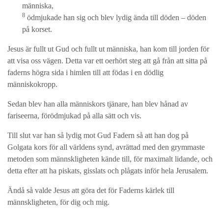
människa,
8
ödmjukade han sig och blev lydig ända till döden – döden
på korset.
Jesus är fullt ut Gud och fullt ut människa, han kom till jorden för
att visa oss vägen. Detta var ett oerhört steg att gå från att sitta på
faderns högra sida i himlen till att födas i en dödlig
människokropp.
Sedan blev han alla människors tjänare, han blev hånad av
fariseerna, förödmjukad på alla sätt och vis.
Till slut var han så lydig mot Gud Fadern så att han dog på
Golgata kors för all världens synd, avrättad med den grymmaste
metoden som männskligheten kände till, för maximalt lidande, och
detta efter att ha piskats, gisslats och plågats inför hela Jerusalem.
Ändå så valde Jesus att göra det för Faderns kärlek till
männskligheten, för dig och mig.