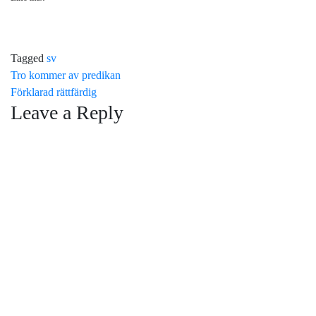
Tagged
sv
Post
Tro kommer av predikan
Förklarad rättfärdig
navigation
Leave a Reply