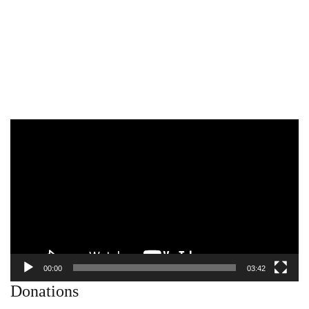
Video
Player
00:00
03:42
Donations