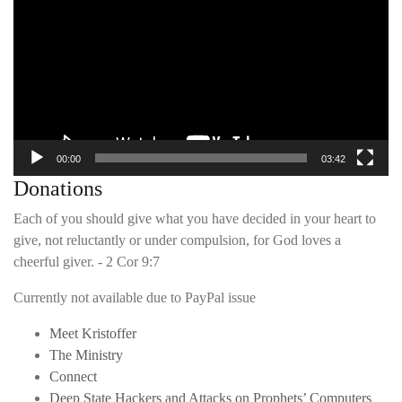
00:00
03:42
Donations
Each of you should give what you have decided in your heart to
give, not reluctantly or under compulsion, for God loves a
cheerful giver. - 2 Cor 9:7
Currently not available due to PayPal issue
Meet Kristoffer
The Ministry
Connect
Deep State Hackers and Attacks on Prophets’ Computers