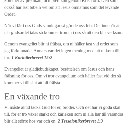
kommer av predikan, och predikan genom Kristi ord. Den som
också har läst bibeln vet om att Jesus omnämns som det levande
Ordet.
När vi får i oss Guds sanningar så gör de oss fria. Det innebär att
när gudsordet talas så kommer tron in i oss så att den blir verksam.
Genom evangeliet blir ni frälsta, om ni håller fast vid ordet som
jag förkunnade. Annars var det ingen mening med att ni kom till
tro.
1 Korintierbrevet 15:2
Evangeliet är glädjebudskapet, berättelsen om Jesus och hans
frälsning för oss. Om vi tror evangelium och håller fast vid det så
kommer vi till slut att bli frälsta.
En växande tro
Vi måste alltid tacka Gud för er, bröder. Och det har vi goda skäl
till, för er tro växer starkt och kärleken som ni alla har till varandra
blir allt större hos var och en.
2 Tessalonikerbrevet 1:3