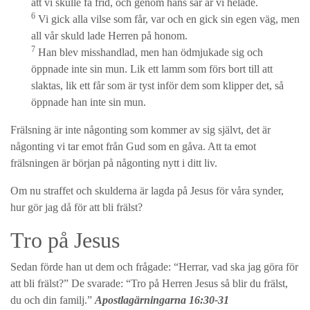
att vi skulle få frid, och genom hans sår är vi helade.
6
Vi gick alla vilse som får, var och en gick sin egen väg, men
all vår skuld lade Herren på honom.
7
Han blev misshandlad, men han ödmjukade sig och
öppnade inte sin mun. Lik ett lamm som förs bort till att
slaktas, lik ett får som är tyst inför dem som klipper det, så
öppnade han inte sin mun.
Frälsning är inte någonting som kommer av sig självt, det är
någonting vi tar emot från Gud som en gåva. Att ta emot
frälsningen är början på någonting nytt i ditt liv.
Om nu straffet och skulderna är lagda på Jesus för våra synder,
hur gör jag då för att bli frälst?
Tro på Jesus
Sedan förde han ut dem och frågade: “Herrar, vad ska jag göra för
att bli frälst?” De svarade: “Tro på Herren Jesus så blir du frälst,
du och din familj.”
Apostlagärningarna 16:30-31