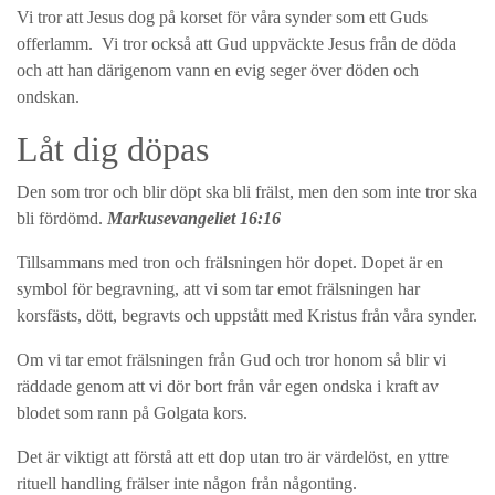
Vi tror att Jesus dog på korset för våra synder som ett Guds
offerlamm. Vi tror också att Gud uppväckte Jesus från de döda
och att han därigenom vann en evig seger över döden och
ondskan.
Låt dig döpas
Den som tror och blir döpt ska bli frälst, men den som inte tror ska
bli fördömd.
Markusevangeliet 16:16
Tillsammans med tron och frälsningen hör dopet. Dopet är en
symbol för begravning, att vi som tar emot frälsningen har
korsfästs, dött, begravts och uppstått med Kristus från våra synder.
Om vi tar emot frälsningen från Gud och tror honom så blir vi
räddade genom att vi dör bort från vår egen ondska i kraft av
blodet som rann på Golgata kors.
Det är viktigt att förstå att ett dop utan tro är värdelöst, en yttre
rituell handling frälser inte någon från någonting.