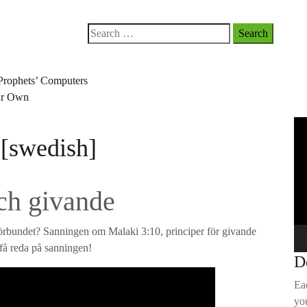
Search
for:
Prophets’ Computers
our Own
Vi
 [swedish]
Pla
och givande
förbundet? Sanningen om Malaki 3:10, principer för givande
 få reda på sanningen!
D
Ea
you