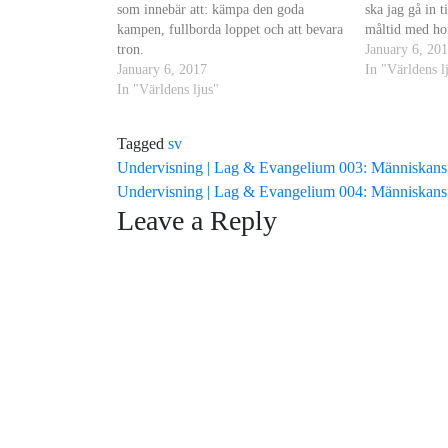
som innebär att: kämpa den goda
ska jag gå in t
kampen, fullborda loppet och att bevara
måltid med h
tron.
January 6, 20
January 6, 2017
In "Världens l
In "Världens ljus"
Tagged
sv
Post
Undervisning | Lag & Evangelium 003: Människans t
Undervisning | Lag & Evangelium 004: Människans
navigation
Leave a Reply