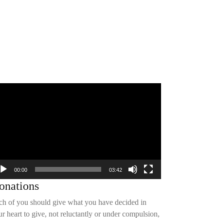
deo
yer
00:00
03:42
onations
ch of you should give what you have decided in
r heart to give, not reluctantly or under compulsion,