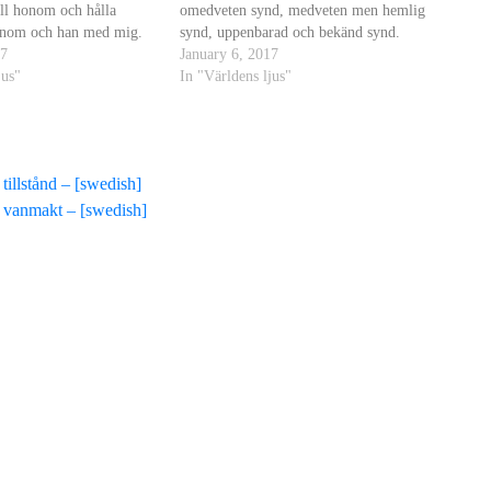
ill honom och hålla
omedveten synd, medveten men hemlig
onom och han med mig.
synd, uppenbarad och bekänd synd.
17
January 6, 2017
jus"
In "Världens ljus"
illstånd – [swedish]
 vanmakt – [swedish]